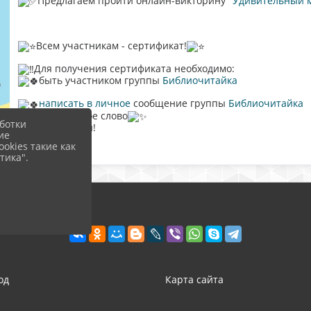
Предлагаем пройти онлайн-викторину
"Удивительный м
Всем участникам - сертификат!
Для получения сертификата необходимо:
быть участником группы
Библиочитайка
написать в личное
сообщение группы
Библиочитайка
кодовое слово
ботки
Всем удачи!
ие
okies такие как
тика".
од
Карта сайта