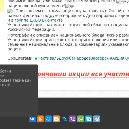
любимые блюда! Или может быть семейный рецепт?!
Д
национальной кухни вместе!
Приглашаем всех желающих поучаствовать в Онлайн - А
рамках фестиваля «Дружба народов» к Дню народного единст
и
в группе ЦКБО ВКонтакте
Участники Акции знакомят всех жителей области с национ
Российской Федерации.
Фотографии с описанием национального блюда нужно разм
Участники Акции присылают фото приготовления или готов
семейные национальные блюда. В комментариях указывают:
рецепт.
С хэштегами:
#ФестивальДружбаНародовЗаозерск
#АкцияК
ботки
По окончании акции все участ
ие
okies такие как
тика".