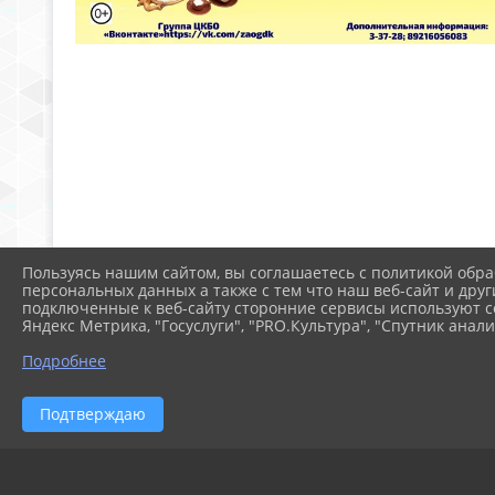
Пользуясь нашим сайтом, вы соглашаетесь с политикой обра
персональных данных а также с тем что наш веб-сайт и друг
подключенные к веб-сайту сторонние сервисы используют co
Яндекс Метрика, "Госуслуги", "PRO.Культура", "Спутник анали
Подробнее
Подтверждаю