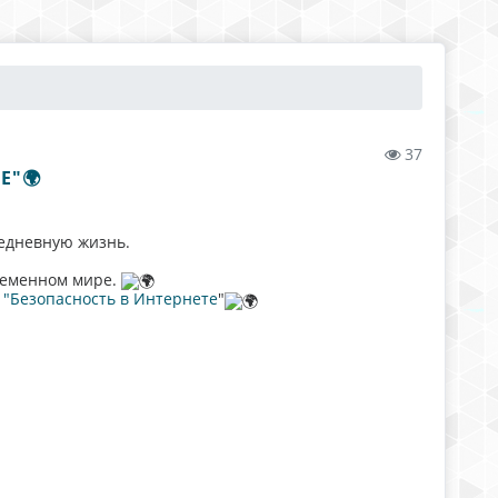
37
Е"🌍
седневную жизнь.
ременном мире.
"Безопасность в Интернете
"