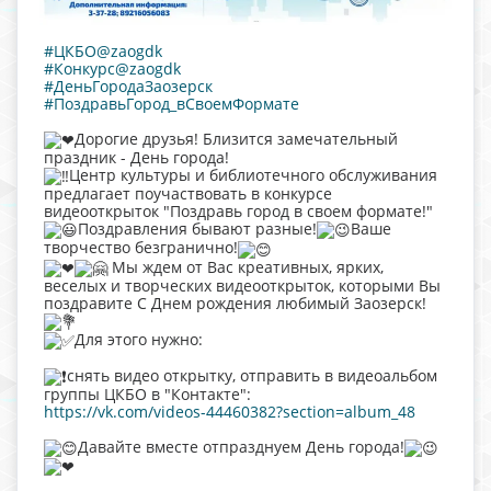
#ЦКБО@zaogdk
#Конкурс@zaogdk
#ДеньГородаЗаозерск
#ПоздравьГород_вСвоемФормате
Дорогие друзья! Близится замечательный
праздник - День города!
Центр культуры и библиотечного обслуживания
предлагает поучаствовать в конкурсе
видеооткрыток "Поздравь город в своем формате!"
Поздравления бывают разные!
Ваше
творчество безгранично!
Мы ждем от Вас креативных, ярких,
веселых и творческих видеооткрыток, которыми Вы
поздравите С Днем рождения любимый Заозерск!
Для этого нужно:
снять видео открытку, отправить в видеоальбом
группы ЦКБО в "Контакте":
https://vk.com/videos-44460382?section=album_48
Давайте вместе отпразднуем День города!