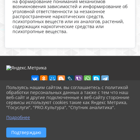
на формирование понимания механизмов
возникновения зависимостей и информирование об
уголовной ответственности за незаконное
распространение наркотических средств,
психотропных веществ или их аналогов, растений,
содержащих наркотические средства или
психотропные вещества.
Пользуясь нашим сайтом, вы соглашаетесь с политикой
обработки персональных данных а также с тем что наш
веб-сайт и другие подключенные к веб-сайту сторонние
2026 г. ckbozaozersk.ru
сервисы используют cookies такие как Яндекс Метрика,
Вход
"Госуслуги", "PRO.Культура", "Спутник аналитика".
Карта сайта
^
Политика обработки персональных данных
Подробнее
Сделано на KubCMS
Разработка и поддержка
Подтверждаю