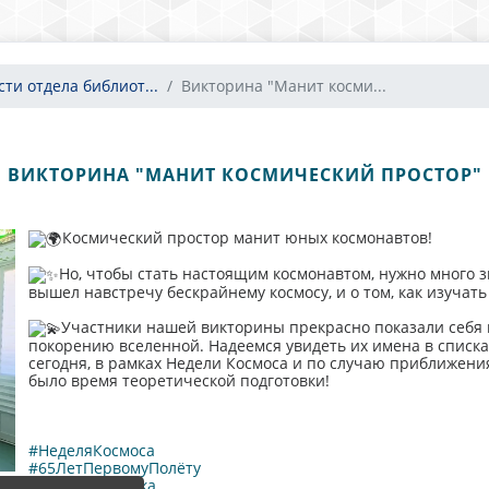
сти отдела библиот...
Викторина "Манит косми...
ВИКТОРИНА "МАНИТ КОСМИЧЕСКИЙ ПРОСТОР"
Космический простор манит юных космонавтов!
Но, чтобы стать настоящим космонавтом, нужно много зн
вышел навстречу бескрайнему космосу, и о том, как изучать
Участники нашей викторины прекрасно показали себя и
покорению вселенной. Надеемся увидеть их имена в списка
сегодня, в рамках Недели Космоса и по случаю приближения
было время теоретической подготовки!
#НеделяКосмоса
#65ЛетПервомуПолёту
#Библиочитайка