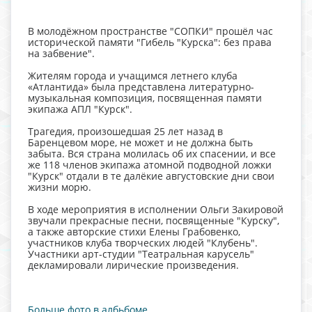
В молодёжном пространстве "СОПКИ" прошёл час
исторической памяти "Гибель "Курска": без права
на забвение".
Жителям города и учащимся летнего клуба
«Атлантида» была представлена литературно-
музыкальная композиция, посвященная памяти
экипажа АПЛ "Курск".
Трагедия, произошедшая 25 лет назад в
Баренцевом море, не может и не должна быть
забыта. Вся страна молилась об их спасении, и все
же 118 членов экипажа атомной подводной ложки
"Курск" отдали в те далёкие августовские дни свои
жизни морю.
В ходе мероприятия в исполнении Ольги Закировой
звучали прекрасные песни, посвященные "Курску",
а также авторские стихи Елены Грабовенко,
участников клуба творческих людей "Клубень".
Участники арт-студии "Театральная карусель"
декламировали лирические произведения.
Больше фото в албьбоме