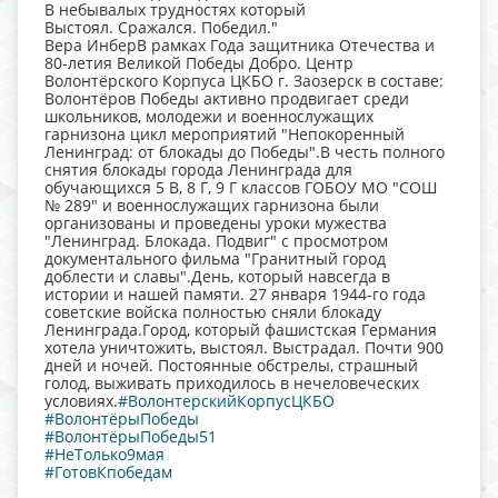
В небывалых трудностях который
Выстоял. Сражался. Победил."
Вера ИнберВ рамках Года защитника Отечества и
80-летия Великой Победы Добро. Центр
Волонтёрского Корпуса ЦКБО г. Заозерск в составе:
Волонтёров Победы активно продвигает среди
школьников, молодежи и военнослужащих
гарнизона цикл мероприятий "Непокоренный
Ленинград: от блокады до Победы".В честь полного
снятия блокады города Ленинграда для
обучающихся 5 В, 8 Г, 9 Г классов ГОБОУ МО "СОШ
№ 289" и военнослужащих гарнизона были
организованы и проведены уроки мужества
"Ленинград. Блокада. Подвиг" с просмотром
документального фильма "Гранитный город
доблести и славы".День, который навсегда в
истории и нашей памяти. 27 января 1944-го года
советские войска полностью сняли блокаду
Ленинграда.Город, который фашистская Германия
хотела уничтожить, выстоял. Выстрадал. Почти 900
дней и ночей. Постоянные обстрелы, страшный
голод, выживать приходилось в нечеловеческих
условиях.
#ВолонтерскийКорпусЦКБО
#ВолонтёрыПобеды
#ВолонтёрыПобеды51
#НеТолько9мая
#ГотовКпобедам