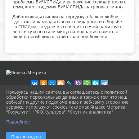
проблемы ВИЧ/СПИДа и выражение солидарности с
теми, кого эпидемия ВИЧ/ СПИДа затронула лично.
Добровольцы вышли на городскую Аллею любви,
где зажгли лампады в знак солидарности в борьбе
со СПИДом, создали из горящих свечей памятную
ленточку и почтили минутой молчания память о
людях, погибших от этой страшной болезни.
Пользуясь нашим сайтом, вы соглашаетесь с политикой
обработки персональных данных а также с тем что наш
веб-сайт и другие подключенные к веб-сайту сторонние
2026 г. ckbozaozersk.ru
сервисы используют cookies такие как Яндекс Метрика,
Вход
"Госуслуги", "PRO.Культура", "Спутник аналитика".
Карта сайта
^
Политика обработки персональных данных
Подробнее
Сделано на KubCMS
Разработка и поддержка
Подтверждаю