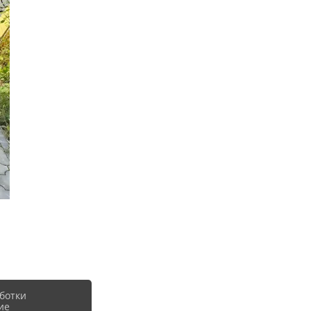
ботки
ие