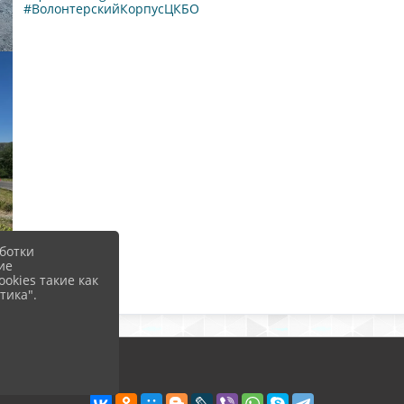
#ВолонтерскийКорпусЦКБО
ботки
ие
okies такие как
тика".