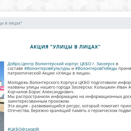
ы в лицах"
АКЦИЯ "УЛИЦЫ В ЛИЦАХ"
Добро.Центр Волонтерский корпус ЦКБО г. Заозерск
в
составе
#ВолонтеровКультуры
и
#ВолонтеровПобеды
принял
патриотической Акции «Улицы в лицах».
Молодежь Волонтерского Корпуса ЦКБО подготовили информа
названы улицы нашего города Заозерска: Колышкин Иван А
Корчилов Борис Александрович.
Мы распространили информацию на информационных досках,
заинтересованным прохожим.
Эта акция - развивающийся ресурс, который помогает при
Отечества, бережно хранящий память о героическом подви
#ЦКБО@zaogdk