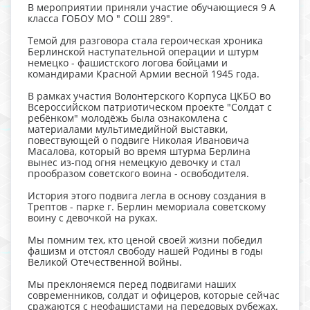
В мероприятии приняли участие обучающиеся 9 А
класса ГОБОУ МО " СОШ 289".
Темой для разговора стала героическая хроника
Берлинской наступательной операции и штурм
немецко - фашистского логова бойцами и
командирами Красной Армии весной 1945 года.
В рамках участия Волонтерского Корпуса ЦКБО во
Всероссийском патриотическом проекте "Солдат с
ребёнком" молодёжь была ознакомлена с
материалами мультимедийной выставки,
повествующей о подвиге Николая Ивановича
Масалова, который во время штурма Берлина
вынес из-под огня немецкую девочку и стал
прообразом советского воина - освободителя.
История этого подвига легла в основу создания в
Трептов - парке г. Берлин мемориала советскому
воину с девочкой на руках.
Мы помним тех, кто ценой своей жизни победил
фашизм и отстоял свободу нашей Родины в годы
Великой Отечественной войны.
Мы преклоняемся перед подвигами наших
современников, солдат и офицеров, которые сейчас
сражаются с неофашистами на передовых рубежах.