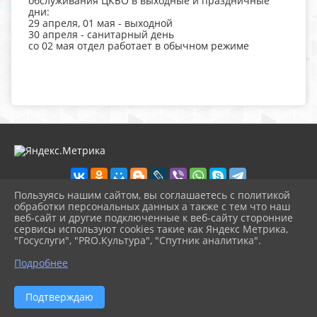
обслуживания ЦКБО в выходные и праздничные
дни:
29 апреля, 01 мая - выходной
30 апреля - санитарный день
со 02 мая отдел работает в обычном режиме
Пользуясь нашим сайтом, вы соглашаетесь с политикой
обработки персональных данных а также с тем что наш
веб-сайт и другие подключенные к веб-сайту сторонние
2026 г. ckbozaozersk.ru
сервисы используют cookies такие как Яндекс Метрика,
Вход
"Госуслуги", "PRO.Культура", "Спутник аналитика".
Карта сайта
^
Политика обработки персональных данных
Подробнее
Сделано на KubCMS
Разработка и поддержка
Подтверждаю