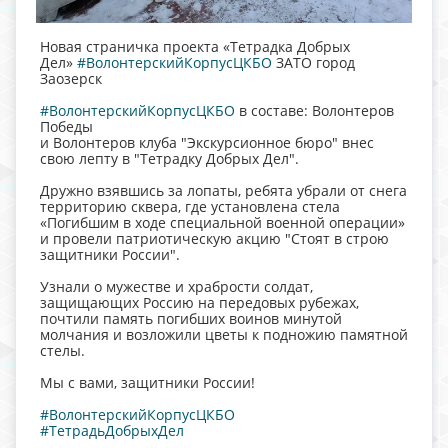
Новая страничка проекта «Тетрадка Добрых
Дел»
#ВолонтерскийКорпусЦКБО
ЗАТО город
Заозерск
#ВолонтерскийКорпусЦКБО
в составе: Волонтеров
Победы
и Волонтеров клуба "Экскурсионное бюро" внес
свою лепту в "Тетрадку Добрых Дел".
Дружно взявшись за лопаты, ребята убрали от снега
территорию сквера, где установлена стела
«Погибшим в ходе специальной военной операции»
и провели патриотическую акцию "Стоят в строю
защитники России".
Узнали о мужестве и храбрости солдат,
защищающих Россию на передовых рубежах,
почтили память погибших воинов минутой
молчания и возложили цветы к подножию памятной
стелы.
Мы с вами, защитники России!
#ВолонтерскийКорпусЦКБО
#ТетрадьДобрыхДел