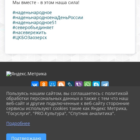
Мы вместе - в этом наша сила!
#наденьнародное
#наденьнародноенаДеньРоссии
#наденьнародное51
#северобъединяет
#насевережить
#ЦКБОЗаозерск
Пользуясь нашим сайтом, вы соглашаетесь с политикой
обработки персональных данных а также с тем что наш
веб-сайт и другие подключенные к веб-сайту сторонние
2026 г. ckbozaozersk.ru
сервисы используют cookies такие как Яндекс Метрика,
Вход
"Госуслуги", "PRO.Культура", "Спутник аналитика".
Карта сайта
^
Политика обработки персональных данных
Подробнее
Сделано на KubCMS
Разработка и поддержка
Подтверждаю