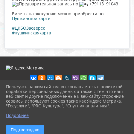
Предварительная запись по
+79113191043
Билеты на экскурсию можно приобрести по
Пушкинской карте
#ЦКБОЗаозерск
#пушкинскаякарта
Пользуясь нашим сайтом, вы соглашаетесь с политикой
обработки персональных данных а также с тем что наш
веб-сайт и другие подключенные к веб-сайту сторонние
2026 г. ckbozaozersk.ru
сервисы используют cookies такие как Яндекс Метрика,
Вход
"Госуслуги", "PRO.Культура", "Спутник аналитика".
Карта сайта
^
Политика обработки персональных данных
Подробнее
Сделано на KubCMS
Разработка и поддержка
Подтверждаю