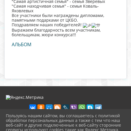
"Самая артистичная семья" - семья Зверевых
"Самая находчивая семья" - семья Коваль-
Яковлевых
Все участники были награждены дипломами,
памятными подарками от ЦКБО.
Поздравляем наших победителей!
Выражаем благодарность всем участникам,
болельщикам, жюри конкурса!!!
АЛЬБОМ
Пользуясь нашим сайтом, вы соглашаетесь с политикой
обработки персональных данных а также с тем что наш
веб-сайт и другие подключенные к веб-сайту сторонние
2026 г. ckbozaozersk.ru
сервисы используют cookies такие как Яндекс Метрика,