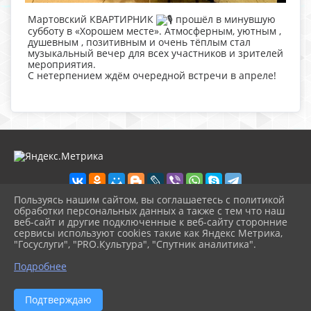
Мартовский КВАРТИРНИК
прошёл в минувшую
субботу в «Хорошем месте». Атмосферным, уютным ,
душевным , позитивным и очень тёплым стал
музыкальный вечер для всех участников и зрителей
мероприятия.
С нетерпением ждём очередной встречи в апреле!
Пользуясь нашим сайтом, вы соглашаетесь с политикой
обработки персональных данных а также с тем что наш
веб-сайт и другие подключенные к веб-сайту сторонние
2026 г. ckbozaozersk.ru
сервисы используют cookies такие как Яндекс Метрика,
Вход
"Госуслуги", "PRO.Культура", "Спутник аналитика".
Карта сайта
^
Политика обработки персональных данных
Подробнее
Сделано на KubCMS
Разработка и поддержка
Подтверждаю