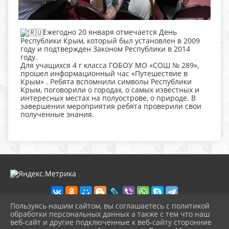
Ежегодно 20 января отмечается День
Республики Крым, который был установлен в 2009
году и подтвержден Законом Республики в 2014
году.
Для учащихся 4 г класса ГОБОУ МО «СОШ № 289»,
прошел информационный час «Путешествие в
Крым» . Ребята вспомнили символы Республики
Крым, поговорили о городах, о самых известных и
интересных местах на полуострове, о природе. В
завершении мероприятия ребята проверили свои
полученные знания.
Пользуясь нашим сайтом, вы соглашаетесь с политикой
обработки персональных данных а также с тем что наш
веб-сайт и другие подключенные к веб-сайту сторонние
2026 г. ckbozaozersk.ru