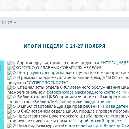
21-27 Н...
ИТОГИ НЕДЕЛИ С 21-27 НОЯБРЯ
Дорогие друзья, пришло время подвести
#ИТОГИ_НЕД
КОРОТКО О ГЛАВНЫХ СОБЫТИЯХ НЕДЕЛИ!
Центр культуры приглашает
к участию в мероприятиях
В рамках широкомасштабной акции Декада "SOS" экспо
рисунков
"СУПЕРПЛОСКОСТЬ"
Специалисты отдела библиотечного обслуживания ЦК
Межрегиональном
фотоконкурсе маскарадного костюма
«Я 
Библиотекари ЦКБО приняли участие в III межрегиона
юношество,
«БиблиоЛиК: библиотеки, люди, книги»
В ЦКБО стартовала Декада прав ребенка
«Права детей 
В библиотечном отделе ЦКБО, прошла игровая прогр
Представители Волонтерского Штаба проекта «Правнук
старшеклассников часы памяти
"Нюрнбергский процесс"
Цикл видеоэкскурсий
«Герои великих битв Великой От