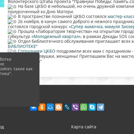
Волонтерского Штаба проекта "Правнуки Победы: память с
На базе ЦКБО в небольшой, но очень дружной компан
приуроченный ко Дню Матери.
В пространстве познаний ЦКБО состоялся
мастер-клас
26 ноября, в канун самого доброго и нежного праздник
состоялся городской конкурс
«Супер мамочка, мамуля Заозер
Прошла «Лаборатория творчества» на открытом город
субкультур
«Молодежный квартал»
, в рамках Декады SOS со
Отдел библиотечного обслуживания приглашает всех 
БИБЛИОТЕКЕ"
Сотрудники ЦКБО
поздравили всех мам с праздником -
Дорогие девушки, женщины! Приглашаем Вас на масте
ботки
Женственности"
ие
okies такие как
тика".
од
Карта сайта