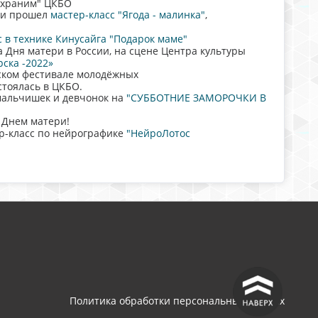
охраним" ЦКБО
ии прошел
мастер-класс "Ягода - малинка"
,
с в технике Кинусайга "Подарок маме"
а Дня матери в России, на сцене Центра культуры
ска -2022»
ском фестивале молодёжных
стоялась в ЦКБО.
мальчишек и девчонок на
"СУББОТНИЕ ЗАМОРОЧКИ В
 Днем матери!
р-класс по нейрографике
"НейроЛотос
^
Политика обработки персональных данных