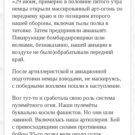
«29 июня, примерно в половине пятого утра
немцы открыли массированный арт-огонь по
переднему краю и по позициям второго
нашей обороны, включая тылы полка в
титовке. Затем предприняли авианалёт.
Пикирующие бомбардировщики шли
волнами, безнаказанно, нашей авиации в
воздухе не было)обрабатывали передний
край.
После артиллеристской и авиационной
подготовки немцы взводами, не маскируясь,
с победными воплями пошли в наступление.
Вот тут-то и сработала свою роль система
пулемётного огня. Наши пулемёты
буквально косили фашистов. Но они шли
лавиной. Включилась наша артиллерия. Бой
с превосходящими силами противника
бойцы 95-го полка вели около суток,