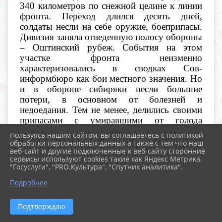
340 километров по снежной целине к линии
фронта. Переход длился десять дней,
солдаты несли на себе оружие, боеприпасы.
Дивизия заняла отведенную полосу обороны
– Оштинский рубеж. События на этом
участке фронта неизменно
характеризовались в сводках Сов-
информбюро как бои местного значения. Но
и в обороне сибиряки несли большие
потери, в основном от болезней и
недоедания. Тем не менее, делились своими
припасами с умиравшими от голода
ленинградцами.
Пользуясь нашим сайтом, вы соглашаетесь с политикой
обработки персональных данных а также с тем что наш
На Оштинском рубеже сибиряки держали
веб-сайт и другие подключенные к веб-сайту сторонние
сервисы используют cookies такие как Яндекс Метрика,
оборону до июля 1944 года.
"Госуслуги", "PRO.Культура", "Спутник аналитика".
^
К сентябрю 1944 года 368-я сибирская
Подробнее
дивизия подошла к границам Финляндии,
тем самым создав предпосылки для
Подтверждаю
ускорения ее выхода из войны. Однако 200-
тысячная группировка немцев в Лапландии