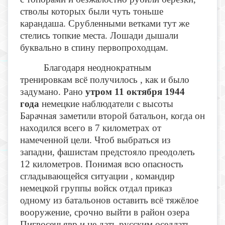
стволы которых были чуть тоньше
карандаша. Срубленными ветками тут же
стелись топкие места. Лошади дышали
буквально в спину первопроходцам.
Благодаря неоднократным
тренировкам всё получилось , как и было
задумано. Рано
утром 11 октября 1944
года
немецкие наблюдатели с высоты
Барачная заметили второй батальон, когда он
находился всего в 7 километрах от
намеченной цели. Чтоб выбраться из
западни, фашистам предстояло преодолеть
12 километров. Понимая всю опасность
сгладывающейся ситуации , командир
немецкой группы войск отдал приказ
одному из батальонов оставить всё тяжёлое
вооружение, срочно выйти в район озера
Пигвосеньявр и не дать русским оседлать