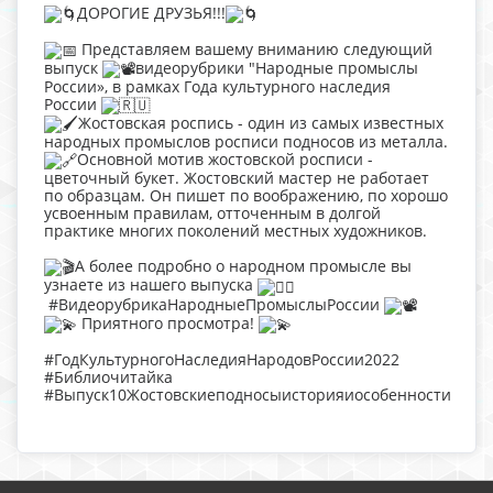
ДОРОГИЕ ДРУЗЬЯ!!!
Представляем вашему вниманию следующий
выпуск
видеорубрики "Народные промыслы
России», в рамках Года культурного наследия
России
Жостовская роспись - один из самых известных
народных промыслов росписи подносов из металла.
Основной мотив жостовской росписи -
цветочный букет. Жостовский мастер не работает
по образцам. Он пишет по воображению, по хорошо
усвоенным правилам, отточенным в долгой
практике многих поколений местных художников.
А более подробно о народном промысле вы
узнаете из нашего выпуска
#ВидеорубрикаНародныеПромыслыРоссии
Приятного просмотра!
#ГодКультурногоНаследияНародовРоссии2022
#Библиочитайка
#Выпуск10Жостовскиеподносыисторияиособенности