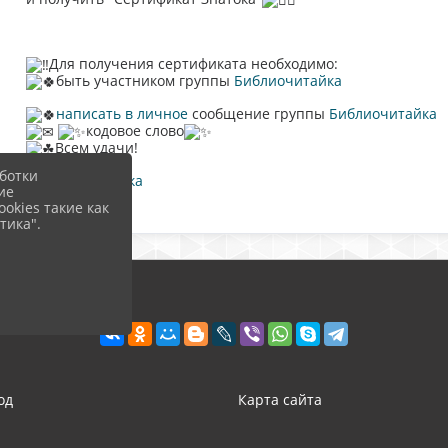
Для получения сертификата необходимо:
быть участником группы
Библиочитайка
написать в личное
сообщение группы
Библиочитайка
кодовое слово
Всем удачи!
ботки
#Библиочитайка
ие
okies такие как
тика".
од
Карта сайта