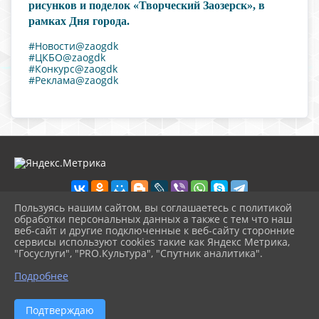
рисунков и поделок
«Творческий Заозерск», в
рамках Дня города.
#Новости@zaogdk
#ЦКБО@zaogdk
#Конкурс@zaogdk
#Реклама@zaogdk
Пользуясь нашим сайтом, вы соглашаетесь с политикой
обработки персональных данных а также с тем что наш
веб-сайт и другие подключенные к веб-сайту сторонние
2026 г. ckbozaozersk.ru
сервисы используют cookies такие как Яндекс Метрика,
Вход
"Госуслуги", "PRO.Культура", "Спутник аналитика".
Карта сайта
^
Политика обработки персональных данных
Подробнее
Сделано на KubCMS
Разработка и поддержка
Подтверждаю