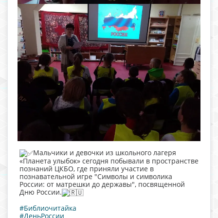
Мальчики и девочки из школьного лагеря
«Планета улыбок» сегодня побывали в пространстве
познаний ЦКБО, где приняли участие в
познавательной игре "Символы и символика
России: от матрешки до державы", посвященной
Дню России.
#Библиочитайка
#ДеньРоссии