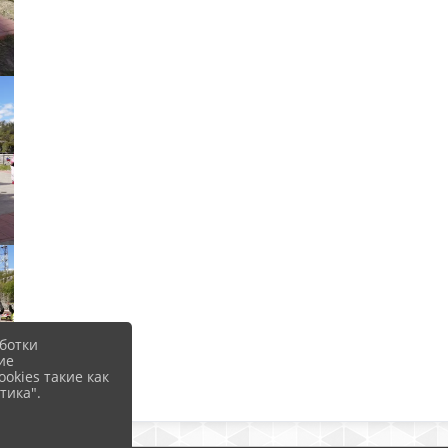
ботки
ие
okies такие как
тика".