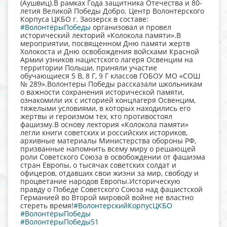
(Аушвиц).В рамках Года защитника Отечества и 80-
летия Великой Победы Добро. Центр Волонтерского
Корпуса ЦКБО г. Заозерск в составе:
#ВолонтёрыПобеды
организовал и провел
исторический лекторий «Колокола памяти».В
мероприятии, посвященном Дню памяти жертв
Холокоста и Дню освобождения войсками Красной
Армии узников нацистского лагеря Освенцим на
территории Польши, приняли участие
обучающиеся 5 В, 8 Г, 9 Г классов ГОБОУ МО «СОШ
№ 289».Волонтеры Победы рассказали школьникам
о важности сохранения исторической памяти,
ознакомили их с историей концлагеря Освенцим,
тяжелыми условиями, в которых находились его
жертвы и героизмом тех, кто противостоял
фашизму.В основу лектория «Колокола памяти»
легли книги советских и российских историков,
архивные материалы Министерства обороны РФ,
призванные напомнить всему миру о решающей
роли Советского Союза в освобождении от фашизма
стран Европы, о тысячах советских солдат и
офицеров, отдавших свои жизни за мир, свободу и
процветание народов Европы.Историческую
правду о Победе Советского Союза над фашистской
Германией во Второй мировой войне не властно
стереть время!
#ВолонтерскийКорпусЦКБО
#ВолонтёрыПобеды
#ВолонтёрыПобеды51