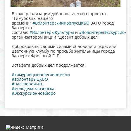
В ходе реализации добровольческого проекта
"Тимуровцы нашего
времени"
#ВолонтерскийКорпусЦКБО
ЗАТО город
Заозерск в
составе:
#ВолонтерыКультуры
и
#ВолонтерыЭкскурсионн
организатором акции "Десант добрых дел".
Добровольцы своими силами обновили и окрасили
цветочную клумбу по просьбе жительницы города
Заозерск Фроловой Г. Г.
Эстафета добрых дел продолжается!
#тимуровцынашеговремени
#волонтерыЦКБО
#насевережить
#молодежьзаозерска
#Экскурсионноебюро